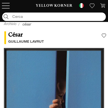
Archivio
césar
César
A
GUILLAUME LAVRUT