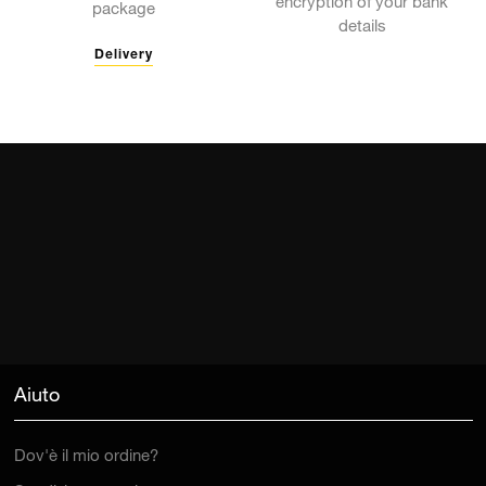
encryption of your bank
package
details
Delivery
Aiuto
Dov'è il mio ordine?