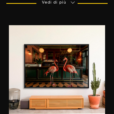
direttore artistico in un'agenzia specializzata nel
Vedi di più
lusso, da molti anni esplora le possibilità che la
fotografia gli offre. Ogni luce, forma e colore sono
per lui potenziali soggetti, trasformando la vita
quotidiana in un parco giochi visivo.
Onnipresente, quasi ossessiva, la cultura
dell'immagine che irradia la sua professione lo
segue dietro l'obiettivo. Scattate sul posto, le
sue fotografie catturano momenti maliziosi. Il suo
stile? Una sottile miscela di semplicità,
geometria e contemplazione.