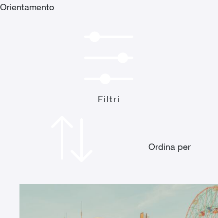
Orientamento
Filtri
Ordina per