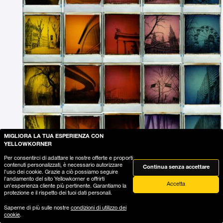
MIGLIORA LA TUA ESPERIENZA CON
YELLOWKORNER
Per consentirci di adattare le nostre offerte e proporti
contenuti personalizzati, è necessario autorizzare
Continua senza accettare
l'uso dei cookie. Grazie a ciò possiamo seguire
l'andamento del sito Yellowkorner e offrirti
Accetta
un'esperienza cliente più pertinente. Garantiamo la
protezione e il rispetto dei tuoi dati personali.
Saperne di più sulle nostre
condizioni di utilizzo dei
cookie
.