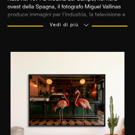
ovest della Spagna, il fotografo Miguel Vallinas
produce immagini per l'industria, la televisione e
la pubblicità da oltre trent'anni. Si è formato alla
Vedi di più
Scuola di Fotografia e Cinema di Madrid (EFTI)
dove vive ancora oggi. Parallelamente alla sua
attività commerciale, Miguel Vallinas sviluppa
progetti artistici personali che gli sono valsi il
merito di esporre in gallerie ispaniche ma anche
all'estero e in particolare per la Fiera
internazionale Affordable Art. Recentemente ha
presentato la sua serie “Segunda Pieles” a
Londra e poi a Hong Kong. Il suo lavoro è inoltre
ampiamente pubblicato su riviste specializzate
come Vogue, Vanity Fair e The Guardian. Artista
affermato, trova la sua ispirazione in tutti i tipi di
soggetti, siano essi architettura contemporanea,
paesaggi urbani o ritratti.