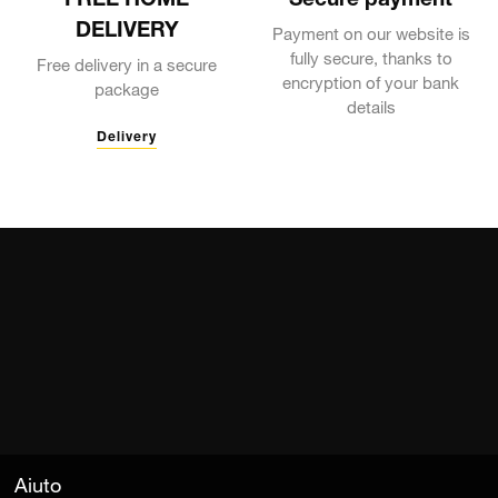
FREE HOME
Secure payment
DELIVERY
Payment on our website is
fully secure, thanks to
Free delivery in a secure
encryption of your bank
package
details
Delivery
Aiuto