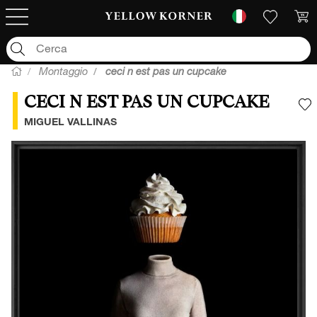
Montaggio
ceci n est pas un cupcake
CECI N EST PAS UN CUPCAKE
A
MIGUEL VALLINAS