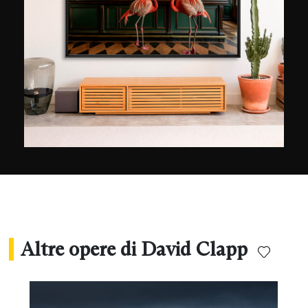
marchio in tutto il mondo. Poco presente sui
social, David Clapp è comunque un
appassionato di tecnologia: "Ho sempre pensato
che l'aspetto creativo della fotografia e quello
della tecnologia vadano di pari passo", afferma,
"Faccio fatica a definire la fotografia che pratico,
le foto seguono un percorso abbastanza ellittico
tra architettura, paesaggio, viaggio... non so
definire esattamente cosa faccio ma è un po' di
tutto questo!"
Altre opere di David Clapp