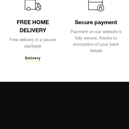
FREE HOME
Secure payment
DELIVERY
Payment on our website is
fully secure, thanks to
Free delivery in a secure
encryption of your bank
package
details
Delivery