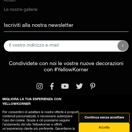
Artisti
Le nostre gallerie
Iscriviti alla nostra newsletter
Condividete con noi le vostre nuove decorazioni
con
#YellowKorner
MIGLIORA LA TUA ESPERIENZA CON
YELLOWKORNER
Per consentirci di adattare le nostre offerte e proporti
Informazioni legali
Condizioni generali di vendita
contenuti personalizzati, è necessario autorizzare
Continua senza accettare
l'uso dei cookie. Grazie a ciò possiamo seguire
Questo sito utilizza dei cookies
l'andamento del sito Yellowkorner e offrirti
Accetta
un'esperienza cliente più pertinente. Garantiamo la