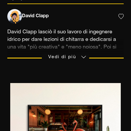
David Clapp
David Clapp lasciò il suo lavoro di ingegnere
idrico per dare lezioni di chitarra e dedicarsi a
una vita "più creativa" e "meno noiosa". Poi si
rese conto che era attraverso la fotografia che
Vedi di più
esprimeva al meglio la sua creatività. Fotografo
professionista dal 2009, oggi è uno dei riferimenti
nella fotografia di paesaggio, di viaggio e di
architettura: "essere pagati per essere creativi è
davvero un privilegio" dice ridendo! Nel 2019 è
entrato a far parte della la Royal Photographic
Society. Ambassador di Canon, di cui è uno dei
referenti tecnici, tiene corsi di fotografia tra due
reportage e partecipa ad eventi del famoso