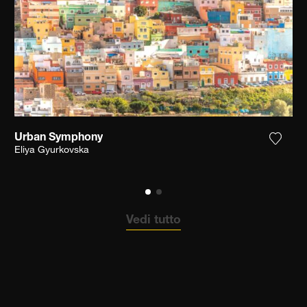
Urban Symphony
ungi la fotografia alla mia lista dei desideri
Aggiun
Eliya Gyurkovska
Vedi tutto