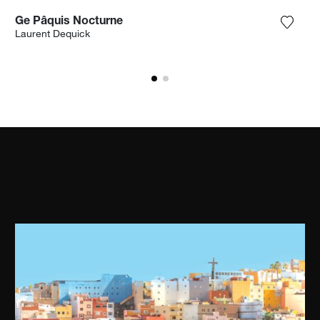
Ge Pâquis Nocturne
ungi la fotografia alla mia lista dei desideri
Aggiun
Laurent Dequick