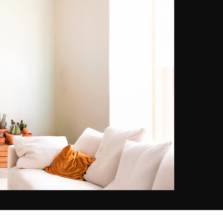
con precisione l'impressione di
frenesia che deriva dalla densità
della popolazione e delle attività
nelle aree urbane: "Alla curva delle
strade, le luci, il rumore, il traffico
automobilistico, il brulichio di
pedoni, il miscuglio di odori, sono
così coinvolgenti che nessun
singolo scatto può catturare tutto
questo. Dobbiamo quindi fare delle
scelte? Non credo, non voglio. Per
tradurre in immagini questa
"congestione" della vita urbana,
Laurent Dequick non esita a
giustapporre, sovrapporre o
addirittura intarsiare gli scatti. Con
la stessa intensità intreccia