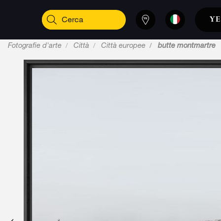
Fotografie d'arte
Città
Città europee
butte montmartre