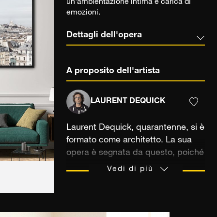
un'ambientazione intima e carica di
emozioni.
Dettagli dell'opera
A proposito dell'artista
LAURENT DEQUICK
Laurent Dequick, quarantenne, si è
formato come architetto. La sua
opera è segnata da questo, poiché
è soprattutto una riflessione sulla
Vedi di più
città contemporanea e più
precisamente sulla proliferazione
dello spazio urbano. L'obiettivo del
fotografo è quello di trasmettere