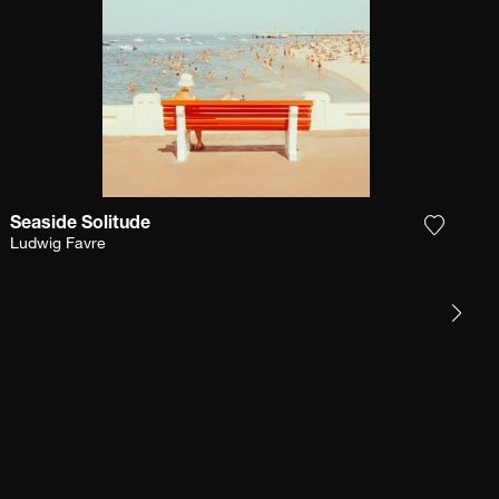
Seaside Solitude
gi la fotografia alla mia lista dei desideri
Aggiungi
Ludwig Favre