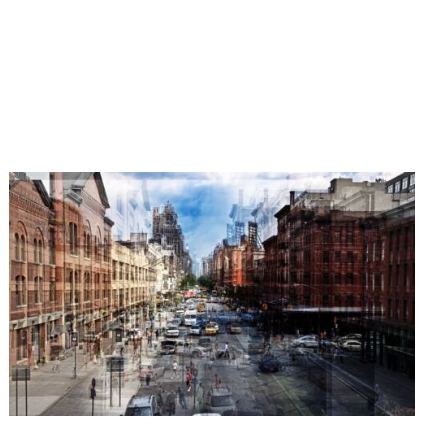
fotografie che rappresentano
complessi architettonici, vie di
comunicazione e persone.
Condensa le immagini come la
città condensa la somma delle vite
di tutti i suoi abitanti. Il suo stile
ricorda il cubismo nella resa
dell'astrazione e nella
rappresentazione del movimento
permanente.