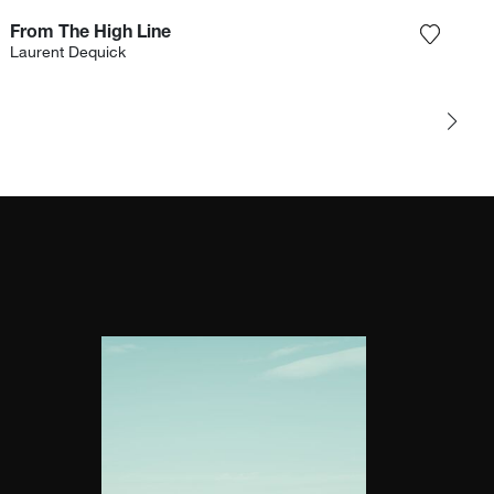
From The High Line
gi la fotografia alla mia lista dei desideri
Aggiungi
Laurent Dequick