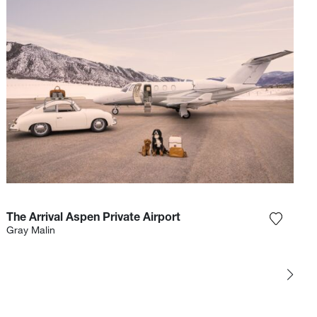
The Arrival Aspen Private Airport
gi la fotografia alla mia lista dei desideri
Aggiungi
Gray Malin