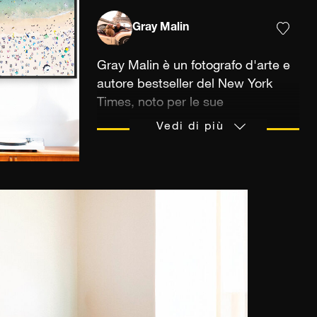
Gray Malin
Gray Malin è un fotografo d'arte e
autore bestseller del New York
Times, noto per le sue
composizioni aeree uniche e la sua
Vedi di più
estetica gioiosa. Viaggiando per il
mondo per immortalare scene
fantastiche che fondono bellezza,
svago e avventura, Malin trasforma
momenti ordinari in straordinarie
fughe visive. Le sue fotografie
invitano gli spettatori a vivere il
mondo attraverso una lente di
ottimismo, raffinatezza e voglia di
viaggiare.