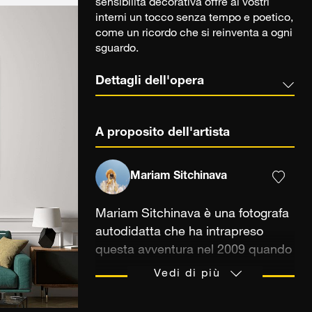
sensibilità decorativa offre ai vostri
interni un tocco senza tempo e poetico,
come un ricordo che si reinventa a ogni
sguardo.
Dettagli dell'opera
A proposito dell'artista
Mariam Sitchinava
Mariam Sitchinava è una fotografa
autodidatta che ha intrapreso
questa avventura nel 2009 quando
ha ricevuto in regalo la sua prima
Vedi di più
macchina fotografica a pellicola.
Ciò che era iniziato come una