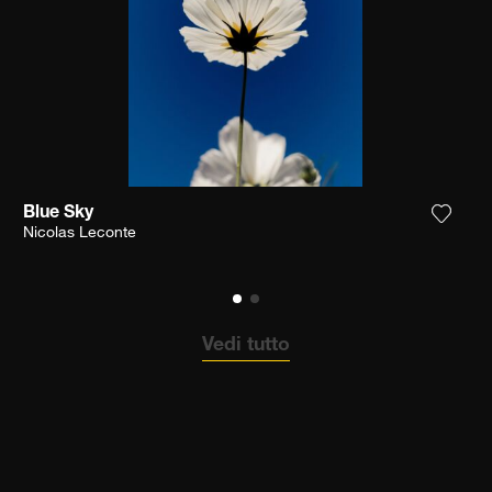
Blue Sky
ungi la fotografia alla mia lista dei desideri
Aggiun
Nicolas Leconte
Vedi tutto