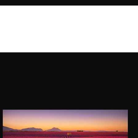
sono spesso donne, natura,
montagne, luce e fiori, che
evocano una vasta gamma di
emozioni e creano una profonda
connessione tra lo spettatore e il
momento catturato.
Mariam vuole spingersi oltre i
confini ed esplorare nuove
prospettive. Attraverso il suo
obiettivo, ti invita a scoprire un
mondo in cui le emozioni si
sviluppano, i ricordi prendono vita
e le storie vengono conservate per
sempre in ambienti senza tempo.
Le foto di Mariam sono state
esposte in molti paesi,
affascinando il pubblico di tutto il