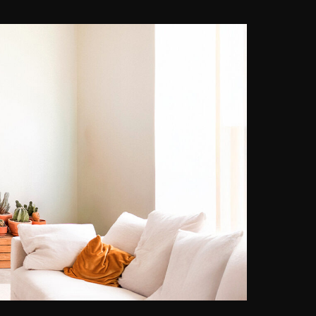
semplice curiosità si è
rapidamente trasformato in una
ricerca permanente per catturare
momenti. È rinomata per il suo
approccio artistico e il suo stile
distintivo. Con un occhio intuitivo
per la bellezza e una passione per
la narrazione, Mariam crea
immagini emozionanti e
visivamente sbalorditive che
lasciano un'impressione duratura.
Riconosciuta rapidamente, a soli
tre mesi dall'inizio del suo viaggio
fotografico, Mariam ha collaborato
con marchi di fama mondiale e ha
mostrato il suo lavoro in mostre e
progetti importanti. I suoi soggetti