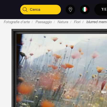
Fotografie d'arte
Paesaggio
Natura
Fiori
blurred memo