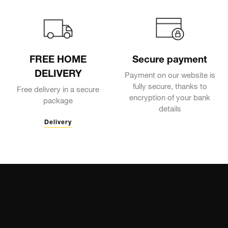
FREE HOME
Secure payment
DELIVERY
Payment on our website is
fully secure, thanks to
Free delivery in a secure
encryption of your bank
package
details
Delivery