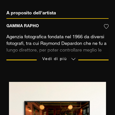
A proposito dell'artista
GAMMA RAPHO
Agenzia fotografica fondata nel 1966 da diversi
fotografi, tra cui Raymond Depardon che ne fu a
lungo direttore, per poter controllare meglio le
loro immagini e i loro soggetti. Negli anni '70
Vedi di più
l'agenzia Gamma incarnava, insieme a Sipa e
Sygma, l'eccellenza del fotogiornalismo
francese. Fotografi riconosciuti hanno coperto
guerre, eventi politici e movimenti sociali, ma
hanno anche alimentato la stampa di celebrità
fotografando numerose personalità politiche e
artistiche. Oggi l'agenzia è collegata a Gamma
Rapho: la principale fonte fotografica europea