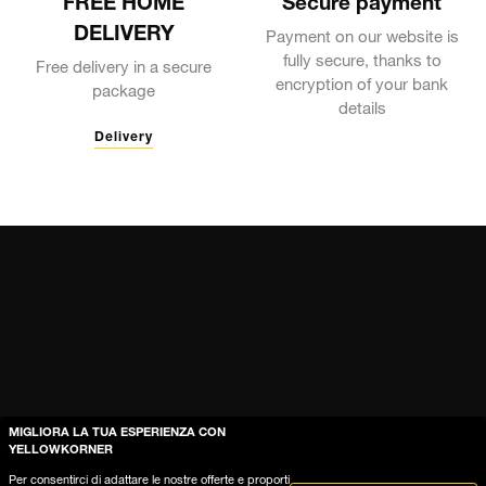
FREE HOME
Secure payment
DELIVERY
Payment on our website is
fully secure, thanks to
Free delivery in a secure
encryption of your bank
package
details
Delivery
MIGLIORA LA TUA ESPERIENZA CON
YELLOWKORNER
Aiuto
Per consentirci di adattare le nostre offerte e proporti