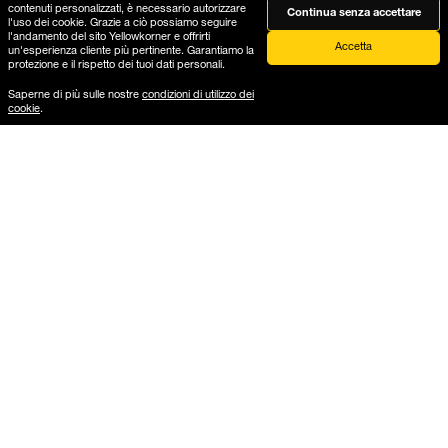
contenuti personalizzati, è necessario autorizzare
Continua senza accettare
l'uso dei cookie. Grazie a ciò possiamo seguire
l'andamento del sito Yellowkorner e offrirti
Accetta
Dov'è il mio ordine?
un'esperienza cliente più pertinente. Garantiamo la
protezione e il rispetto dei tuoi dati personali.
Spedizione e resi
Saperne di più sulle nostre
condizioni di utilizzo dei
cookie
.
Guida le cornici della galleria
Guida I formati laminati
Servizi B2B
Fotografie
Carta Regalo
Architettura
Vintage
Novità
Auto
Montagna
Ultima Copia
Spiaggia
Cultura Pop
Preferiti
Abstract
New York
Moda
Donna
Cinema