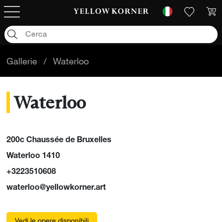
Gallerie
/
Waterloo
Waterloo
200c Chaussée de Bruxelles
Waterloo 1410
+3223510608
waterloo@yellowkorner.art
Vedi le opere disponibili