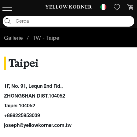
Gallerie
/
TW - Taipei
Taipei
1F, No. 91, Lequn 2nd Rd.,
ZHONGSHAN DIST.104052
Taipei 104052
+886225953039
joseph@yellowkorner.com.tw