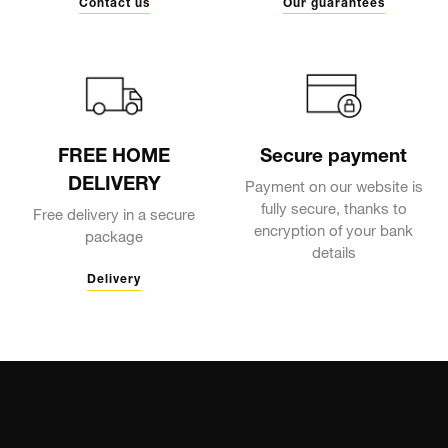
Contact us
Our guarantees
FREE HOME
Secure payment
DELIVERY
Payment on our website is
fully secure, thanks to
Free delivery in a secure
encryption of your bank
package
details
Delivery