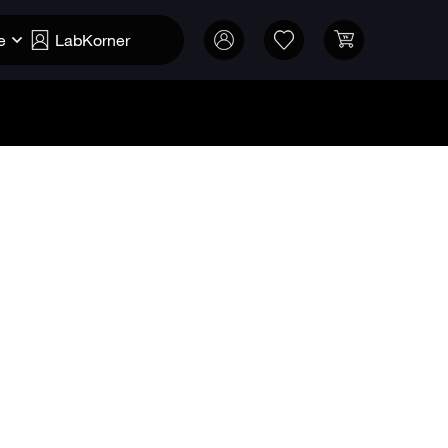
e
LabKorner