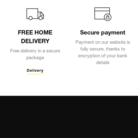
FREE HOME
Secure payment
DELIVERY
Payment on our website is
fully secure, thanks to
Free delivery in a secure
encryption of your bank
package
details
Delivery