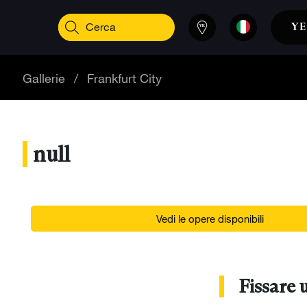
Gallerie
/
Frankfurt City
null
Vedi le opere disponibili
Fissare