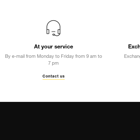
At your service
Exch
By e-mail from Monday to Friday from 9 am to
Exchang
7 pm
Contact us