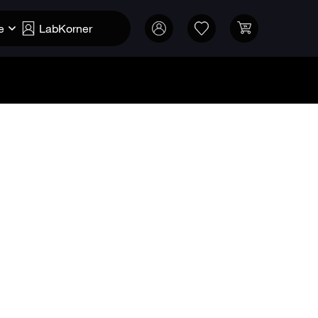
e
LabKorner