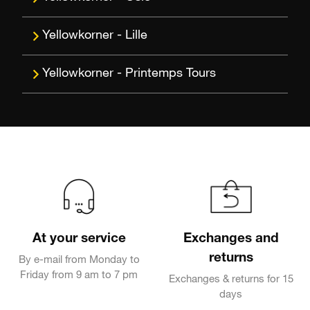
Lille
Printemps Tours
At your service
Exchanges and
returns
By e-mail from Monday to
Friday from 9 am to 7 pm
Exchanges & returns for 15
days