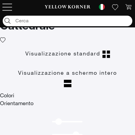
Fotografie d'arte
/
Città
/
Architettura
/
Edifici religiosi
/
Cattedrale
Cattedrale
Visualizzazione standard
Visualizzazione a schermo intero
Colori
Orientamento