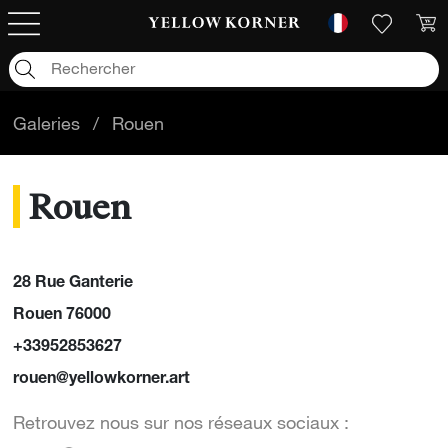
Galeries
/
Rouen
Rouen
28 Rue Ganterie
Rouen 76000
+33952853627
rouen@yellowkorner.art
Retrouvez nous sur nos réseaux sociaux :