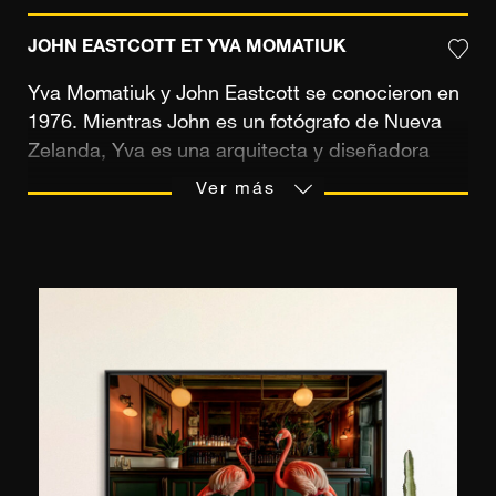
JOHN EASTCOTT ET YVA MOMATIUK
Yva Momatiuk y John Eastcott se conocieron en
1976. Mientras John es un fotógrafo de Nueva
Zelanda, Yva es una arquitecta y diseñadora
polaca afincada en Nueva York. Sus obras están
Ver más
dedicadas a la representación de la naturaleza y
las culturas indígenas. Tienen una visión común
de su arte y viajan por todo el mundo, a los
lugares más salvajes, para capturar imágenes de
naturaleza sorprendente.