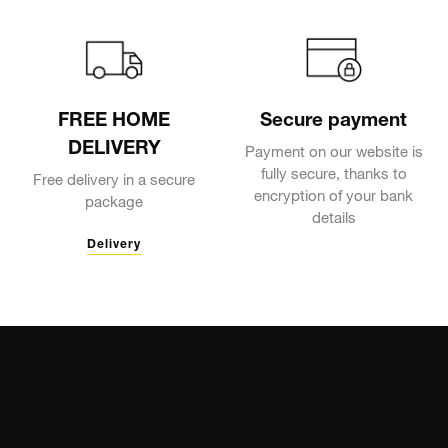
FREE HOME
Secure payment
DELIVERY
Payment on our website is
fully secure, thanks to
Free delivery in a secure
encryption of your bank
package
details
Delivery