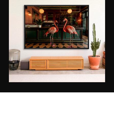
Jeffries no puede dejar de fotografiarla. Este
maravilloso encuentro marca el inicio de su
enfoque artístico y social: las personas sin hogar
se convierten en sus principales y únicos
sujetos. El fotógrafo humanista explica que cada
imagen es el resultado de una larga
conversación con cada uno de ellos, un
momento privilegiado que le permite establecer
una conexión que se siente especialmente en
sus ojos. “La emoción está en los ojos”, explica
Lee Jeffries, cuyos majestuosos retratos en
blanco y negro ayudan a recaudar fondos para
ayudar y dar testimonio de las difíciles
condiciones de vida de estas personas,
aisladas, olvidadas y dañadas por una vida de
sufrimiento.