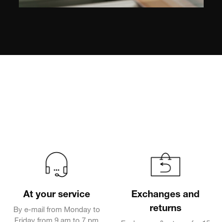
At your service
Exchanges and
returns
By e-mail from Monday to
Friday from 9 am to 7 pm