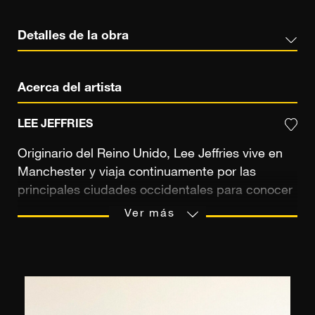
Detalles de la obra
Acerca del artista
LEE JEFFRIES
Originario del Reino Unido, Lee Jeffries vive en
Manchester y viaja continuamente por las
principales ciudades occidentales para conocer
a los habitantes de la calle cuya nobleza desea
Ver más
revelar. Ex contable, fue durante un maratón que
corría en 2008 en Londres cuando se cruzó con
una joven acurrucada en su saco de dormir
cerca de Leicester Square. Su percepción de
las personas sin hogar está patas arriba y Lee