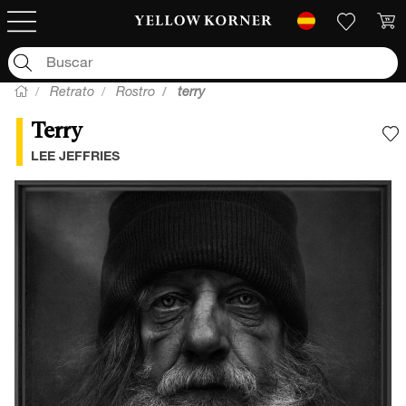
Retrato
Rostro
terry
Terry
A
LEE JEFFRIES