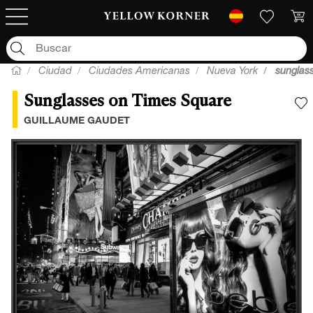
Ciudad
Ciudades Americanas
Nueva York
sunglas
Sunglasses on Times Square
A
GUILLAUME GAUDET