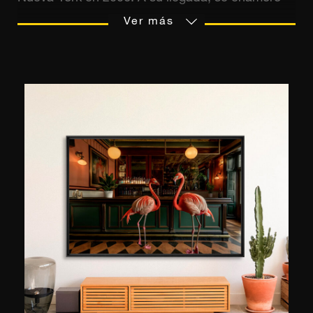
de esta bulliciosa ciudad. Apasionado siempre
Ver más
por la fotografía, el paisaje urbano y el ambiente
crisol de la Gran Manzana se convierten para él
en una fuente inagotable de inspiración. A través
de la luz, la arquitectura o un escenario de la
vida, en cada una de sus fotografías intenta
captar un pequeño pedacito del alma de la
ciudad y su energía.