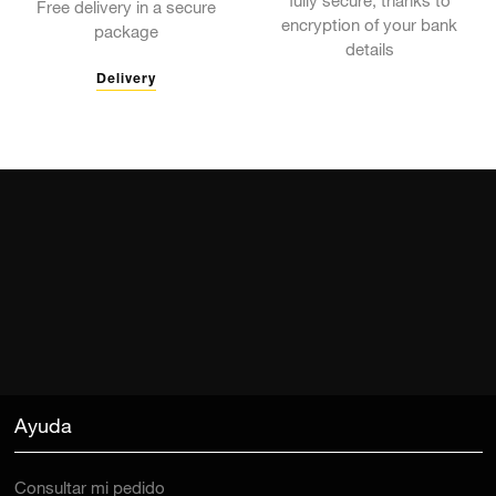
fully secure, thanks to
Free delivery in a secure
encryption of your bank
package
details
Delivery
Ayuda
Consultar mi pedido