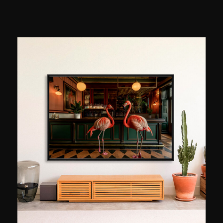
utiliza el objetivo de su cámara para interpretar
la realidad. En este extraño mundo que nos
rodea, ha optado por redescubrir la inocencia, la
ingenuidad y la creatividad de la infancia, para
volver a lo esencial. Destacando cosas y lugares
aparentemente banales de la vida cotidiana,
juega con los colores y las líneas para crear
atmósferas encantadoras. El universo poético y
minimalista de la artista es una auténtica
invitación a la evasión y es el reflejo de una
mirada impregnada de asombro, pero también
de cierta melancolía.