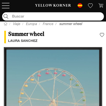
Viaje
Europa
France
summer wheel
Summer wheel
A
LAURA SANCHEZ