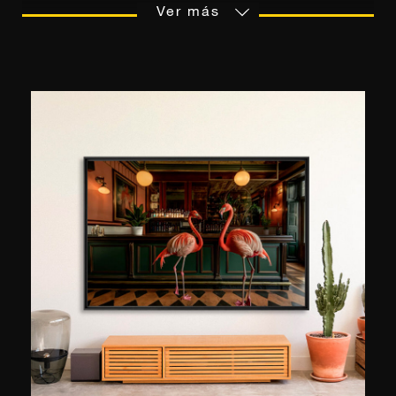
desarrolló una aguda sensibilidad visual desde
Ver más
muy joven, influenciada por el mar y la luz. Tras
ocho años en Wieden + Kennedy en Ámsterdam,
donde creó campañas internacionales
galardonadas para marcas como Samsung e
Instagram, emprendió un camino más personal.
Explora la fotografía cuando brilla el sol y crea
collages en los días lluviosos. La escalada, que
practica con pasión, impregna su obra como
metáfora de la fuerza vital.