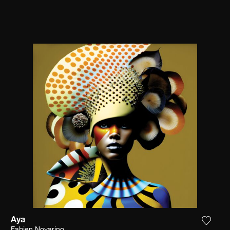
Aya
ga la fotografía a mi lista de deseos
Agrega
Fabien Novarino