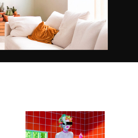
inconformista en Budapest. Se
mudó a Sao Paulo, Brasil en 2016
y relanzó el colectivo con actores
locales. Muy influenciada por
artistas como Magritte o
Jodorowsky y la cultura pop
americana y japonesa, Kolors se
interesa hoy por la excentricidad
en la moda, la celebridad y está
plenamente comprometida con el
feminismo, la defensa de las
minorías o la denuncia del
consumismo. Las fotografías de
Pol Kurucz se publican hoy en las
revistas más importantes (Vogue,
ELLE, Dazed, GQ, etc.) y durante
exposiciones fotográficas (ArtExpo