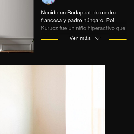
Nacido en Budapest de madre
francesa y padre húngaro, Pol
Kurucz fue un niño hiperactivo que
encontró en el teatro una forma de
Ver más
canalizar su energía. Sin embargo,
no descuida sus estudios ni su
futuro profesional. A sus 27 años,
sigue siendo hiperactivo, ejecutivo
de industria de día y director de
noche. A través de viajes,
particularmente a Brasil, y
múltiples proyectos, su carrera
artística fue tomando fuerza y
comenzó a tomar fotografías en
1995. En 2011, fundó Kolors, un
colectivo artístico feminista e