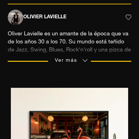
OLIVIER LAVIELLE
Oliver Lavielle es un amante de la época que va
de los años 30 a los 70. Su mundo está teñido
de Jazz, Swing, Blues, Rock'n'roll y una pizca de
Disco. Insensible a la estética de su tiempo, sus
Ver más
personajes se expresan principalmente en
blanco y negro. Estas composiciones son
dinámicas e inspiradas en producciones de
Hollywood. Trotamundos, su mirada se inspira en
Asia y Estados Unidos. Piloto privado, sus
fotografías de aviones expresan con total
intimidad la relación especial que tiene con sus
juguetes, como le gusta llamarlos. Entrar en su
mundo es un poco como viajar en el tiempo y,