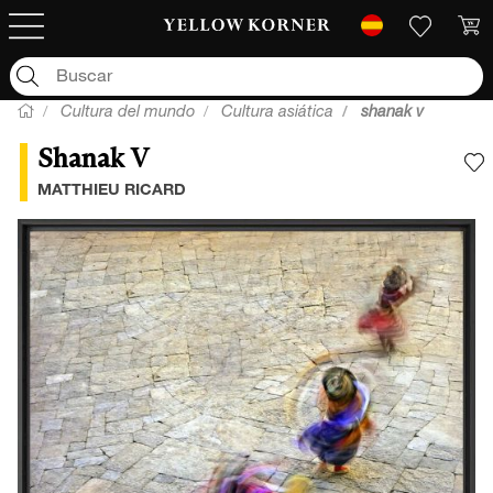
Cultura del mundo
Cultura asiática
shanak v
Shanak V
A
MATTHIEU RICARD