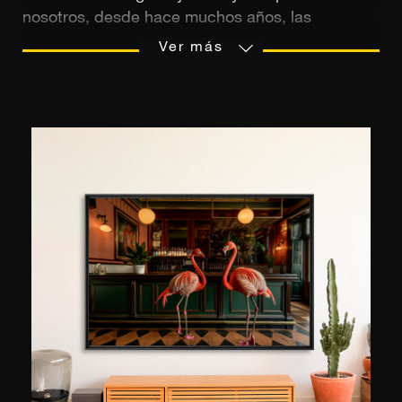
nosotros, desde hace muchos años, las
grandiosas bellezas de la región del Himalaya.
Ver más
Nacido en 1946, viajó a la India por primera vez
en 1967 y en esta ocasión conoció a notables
maestros de la tradición budista tibetana. Una
vida transcurrida en esta intimidad le permite
capturar, a través de su lente, a los maestros, los
paisajes y las poblaciones de esta región aislada
del mundo de la que pinta un magnífico retrato.
Matthieu Ricard es autor de numerosas obras
fotográficas que incluyen “El espíritu del Tíbet”,
“Himalaya budista, Tíbet: saludos de
compasión”, “Un viaje inmóvil” y “Monjes
danzantes del Tíbet y Bután: Tierra de
serenidad”. Sus fotografías han sido expuestas
en Nueva York, París, Perpiñán, Winthertour,
Estocolmo y Hong Kong.