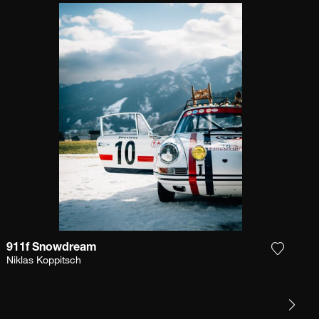
911f Snowdream
 la fotografía a mi lista de deseos
Agrega l
Niklas Koppitsch