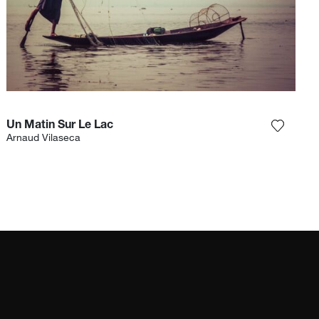
Un Matin Sur Le Lac
 la fotografía a mi lista de deseos
Agrega l
Arnaud Vilaseca