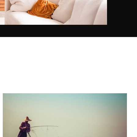
escenas. Rápidamente creó el sitio
As Free As Me para compartir sus
fotografías pero también y sobre
todo para invitar al espectador a
un viaje.