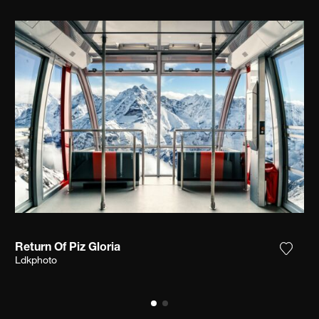
Return Of Piz Gloria
ga la fotografía a mi lista de deseos
Agrega
Ldkphoto