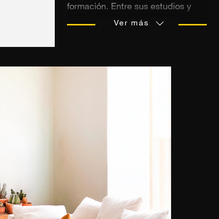
formación. Entre sus estudios y
sus primeras experiencias
Ver más
profesionales, este apasionado de
los viajes ya ha vivido en Australia,
Canadá, China, Nueva Zelanda y
Singapur. En 2014 declaró que no
había visto suficiente. Su sed de
descubrimiento le lleva a tomar
una decisión atrevida: viajar por el
mundo durante un año con su
cámara como única compañera.
Desde los primeros días surge una
gran historia de amor. De país en
país va construyendo su estilo
crudo y estético. Las luces y los
colores son los ingredientes
principales de sus singulares