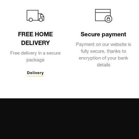
FREE HOME
Secure payment
DELIVERY
Payment on our website is
fully secure, thanks to
Free delivery in a secure
encryption of your bank
package
details
Delivery