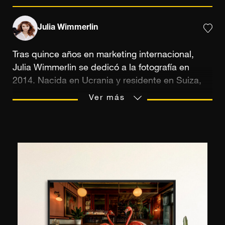
Julia Wimmerlin
Tras quince años en marketing internacional,
Julia Wimmerlin se dedicó a la fotografía en
2014. Nacida en Ucrania y residente en Suiza,
ha vivido y trabajado por toda Europa y Asia.
Ver más
Sus inicios profesionales estuvieron marcados
por la fotografía de viajes y, de forma
mayoritariamente autodidacta, se basó en su
experiencia publicitaria para crear narrativas
visuales claras e impactantes. A principios de la
década de 2020, las restricciones de viaje
debido a la pandemia, seguidas de la guerra en
Ucrania, alteraron profundamente su visión del
mundo y su enfoque artístico. Hoy, trabaja en la