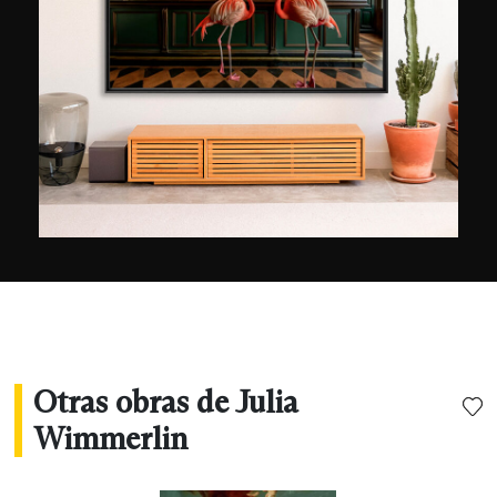
intersección de la fotografía, las artes visuales
contemporáneas y las técnicas mixtas, jugando
con la realidad y traspasando los límites entre la
figuración y la abstracción. Sus fotografías se
han publicado en importantes medios como The
New York Times, National Geographic, GEO, The
Telegraph, The Times, The Guardian, Forbes y Le
Figaro. Su obra se ha exhibido
internacionalmente y ha recibido numerosos
premios, entre ellos el Premio al Nuevo Talento
de la revista ProfiFoto (Alemania) y galardones
en concursos como los Premios Internacionales
de Fotografía de Tokio y el Prix de la
Photographie de París, entre otros.
Otras obras de Julia
Wimmerlin