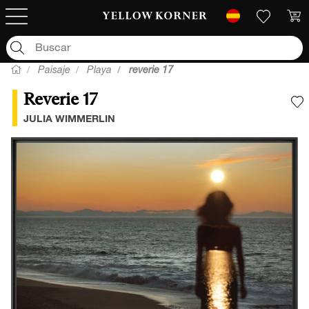
Paisaje
Playa
reverie 17
Reverie 17
A
JULIA WIMMERLIN