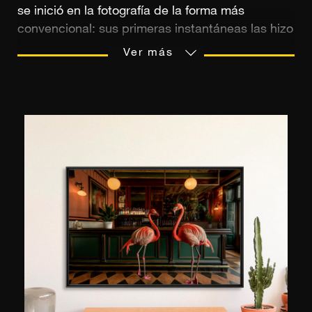
se inició en la fotografía de la forma más
convencional: sus primeras instantáneas las hizo
con la cámara familiar durante las vacaciones.
Ver más
Su primera cámara fue un regalo de su padre y,
más tarde, ¡su primera réflex la financió con sus
propios ahorros!. En 2019, se convirtió en
fotógrafo independiente, especializado en
fotografía de paisaje: "Mi objetivo es transportar
a los espectadores a un mundo mágico y
encantador, apelar a su imaginación,
invitándoles a sumergirse en cada imagen y
explorar los más mínimos detalles de esta, hasta
que sientan el deseo de transportarse
inmediatamente al lugar capturado", explica.
David Dunand se formó a través de tutoriales de
YouTube y también dice haberse sentido muy
influenciado e inspirado por las fotos del