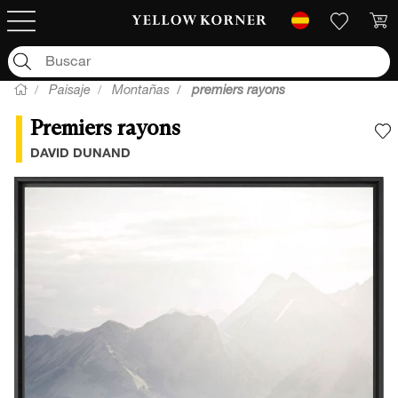
Paisaje
Montañas
premiers rayons
Premiers rayons
A
DAVID DUNAND