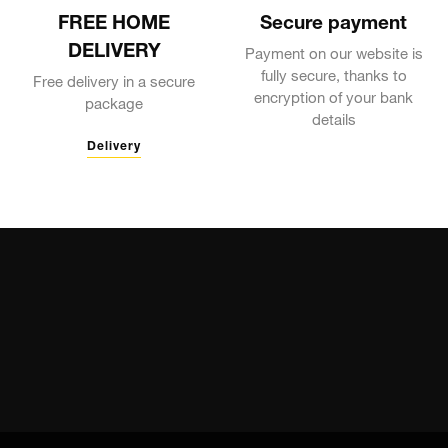
FREE HOME
Secure payment
DELIVERY
Payment on our website is
fully secure, thanks to
Free delivery in a secure
encryption of your bank
package
details
Delivery