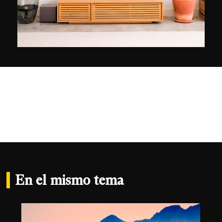
fotógrafo danés Mads Peter Iversen. Ha sido
finalista del concurso «World landscape
photographer» (Fotógrafo de paisajes del
mundo) en 2021 y ganador del concurso «Ma
plus belle photo» (Mi mejor fotografía) de Cewe
Suisse en 2023. David Dunand ha expuesto en
Suiza de diciembre de 2023 a marzo de 2024 en
la bodega Yann Morel y sus fotografías se
expondrán en los locales de la marca de diseño
Forme+Confort en Friburgo de abril a junio de
2024.
En el mismo tema