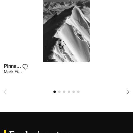
Pinnacle
Agrega la fotografía a mi lista de deseos
Mark Fisher