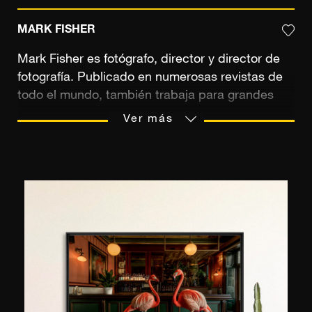
MARK FISHER
Mark Fisher es fotógrafo, director y director de
fotografía. Publicado en numerosas revistas de
todo el mundo, también trabaja para grandes
marcas como Patagonia, Mercedes Benz, Nike y
Ver más
The North Face. Ha sido debidamente
recompensado por su trabajo, seleccionado
para los 30 de PDN y recibió el premio Adobe
Rising Star. Galardonado con una Beca de
Excelencia Fulbright, también enseñó en el
prestigioso Centro Annenberg de Fotografía.