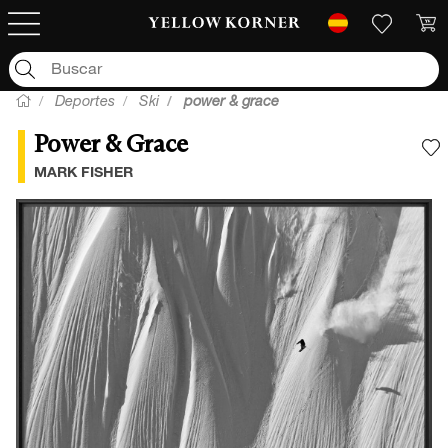
Deportes
Ski
power & grace
Power & Grace
A
MARK FISHER