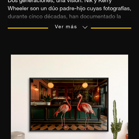
Dos generaciones, una visión. Nik y Kerry
Wheeler son un dúo padre-hijo cuyas fotografías,
durante cinco décadas, han documentado la
belleza discreta del mundo. La visión de Nik,
Ver más
reconocido fotógrafo y publicado en National
Geographic y The Observer, captura el alma de
lugares de distintas culturas y épocas. La de
Kerry, con su estética solar y cinematográfica,
fusiona la poesía contemporánea con la
nostalgia de las costas atemporales. Juntos,
crean un diálogo delicado entre la emoción, la
luz y la elegancia, capturando la esencia de
momentos preciosos que deseamos suspender.
Su obra conjunta, expuesta en YellowKorner,
celebra un arte de vivir, entre el patrimonio visual
y una perspectiva renovada.