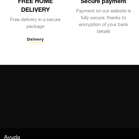
FREE HOME
Secure payment
DELIVERY
Payment on our website is
fully secure, thanks to
Free delivery in a secure
encryption of your bank
package
details
Delivery
Ayuda