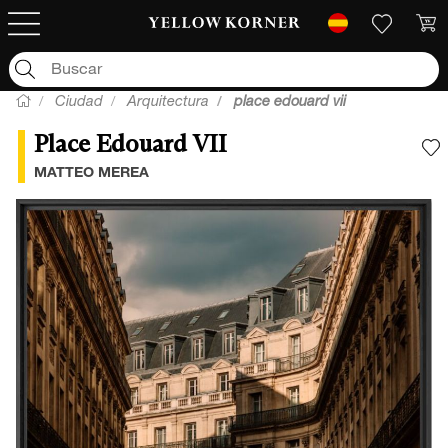
Ciudad
Arquitectura
place edouard vii
Place Edouard VII
A
MATTEO MEREA