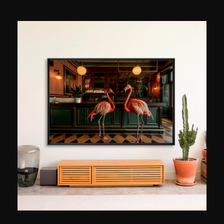
para perfeccionar una perspectiva más personal
sobre el espacio, la luz y lo que estos evocan en
quienes los transitan. Su serie parisina,
pacientemente construida desde que se mudó a
la capital en 2020, explora una idea a la vez
sencilla y formidable: capturar París en el
preciso instante en que la luz de la ciudad
cambia. En la hora dorada, ese cambio al final
del día en que el ruido disminuye y las formas de
la ciudad se revelan bajo una nueva luz. Matteo
Merea suele regresar a los mismos lugares
porque cada visita le brinda una imagen
diferente. Formado en fotografía analógica antes
de pasarse a la digital, trabaja sin retoques
excesivos, esforzándose por capturar la
atmósfera tal como se despliega. «Una imagen
trasciende todos los idiomas», afirmó. "Te