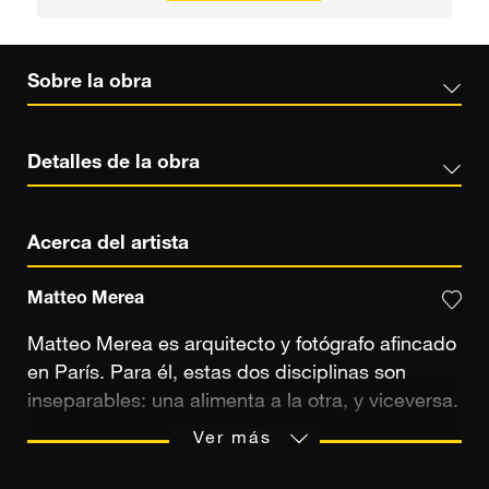
Sobre la obra
Detalles de la obra
Acerca del artista
Matteo Merea
Matteo Merea es arquitecto y fotógrafo afincado
en París. Para él, estas dos disciplinas son
inseparables: una alimenta a la otra, y viceversa.
Durante más de veinte años, ha fotografiado los
Ver más
lugares que le cautivan. Inicialmente, para
documentar sus viajes y obras, y posteriormente