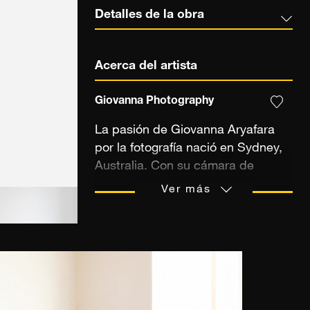
Detalles de la obra
Acerca del artista
Giovanna Photography
La pasión de Giovanna Aryafara
por la fotografía nació en Sydney,
Australia. Con su cámara de
película Pentax fue amor a primera
Ver más
vista y 40 años después la llama
sigue encendida. Fascinada por
las personas, la artista viaja por el
mundo en busca de sujetos
distintivos, seres que despierten
emociones y evoquen un