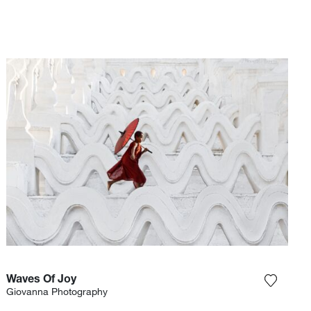
Waves Of Joy
 la fotografía a mi lista de deseos
Agrega l
Giovanna Photography