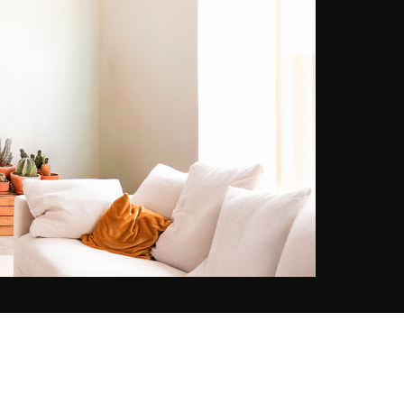
sentimiento de espiritualidad
compartida. ¿Su objetivo? Revelar
la belleza del mundo a través de
puestas en escena minimalistas y
muy estéticas. Hoy en día reside
en Bali, expone sus creaciones en
su tienda de decoración
«Bungalow Living Bali» así como en
su propia galería.