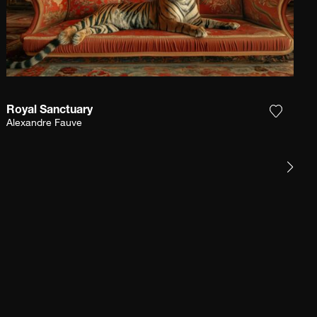
Royal Sanctuary
 la fotografía a mi lista de deseos
Agrega l
Alexandre Fauve