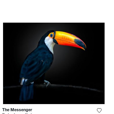
Photo (PX3), el Moscow
International Foto Awards (MIFA) y
el International Photography
Awards (IPA).
The Messenger