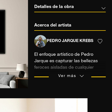
Detalles de la obra
Acerca del artista
PEDRO JARQUE KREBS
El enfoque artístico de Pedro
Jarque es capturar las bellezas
feroces aisladas de cualquier
contexto como si hubieran sido
Ver más
captadas en su más secreta
intimidad, lo que permite devolver
a los animales una parte de su
dignidad robada. Formado en
filosofía en la Universidad de la