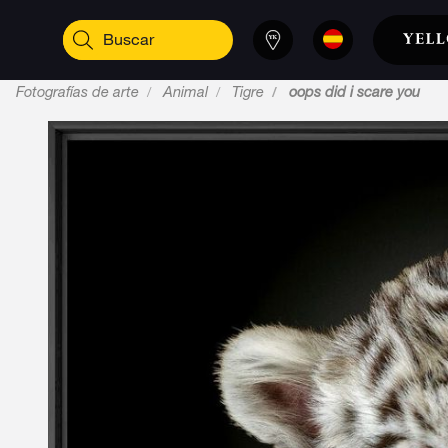
Fotografías de arte
Animal
Tigre
oops did i scare you