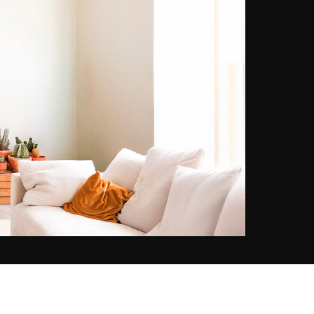
Sorbona de París, el fotógrafo
peruano ha sido galardonado con
numerosos premios a lo largo de
su prolífica carrera, principalmente
por sus cautivadores retratos de
animales. Nacido en Lima, viaja al
corazón de la naturaleza
amazónica desde que tenía diez
años y se especializó en fotografía
de paisaje a partir de los años
ochenta. Los animales salvajes
que fotografía en reservas
naturales son objeto de gran
fascinación, están muy presentes
en su obra y le han hecho
merecedor de numerosos premios
en 2016, como el Sony World
Photography Awards, el Prix de la