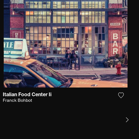
Italian Food Center Ii
 la fotografía a mi lista de deseos
Agrega l
Franck Bohbot