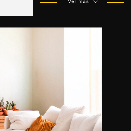
Ver más
productor cinematográfico. Su
espíritu curioso y creativo le
impulsa continuamente a descubrir
nuevas técnicas, tanto fotográficas
como informáticas, para retratar
mejor la grandeza de los paisajes
urbanos. En la actualidad, enseña,
a través de tutoriales de formación
destinados a aficionados y
profesionales del octavo arte,
diversos métodos de
perfeccionamiento dedicados a la
composición, el material, el
retoque, etc.