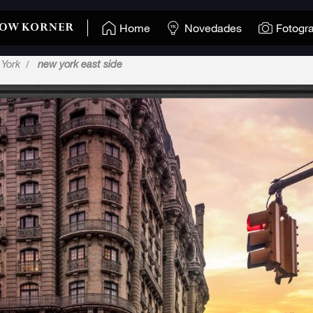
Home
Novedades
Fotogra
York
new york east side