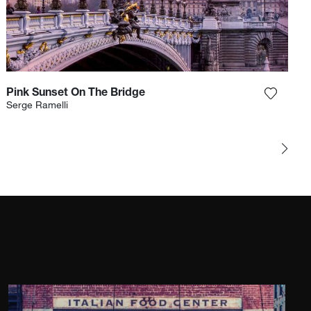
Pink Sunset On The Bridge
 la fotografía a mi lista de deseos
Agrega l
Serge Ramelli