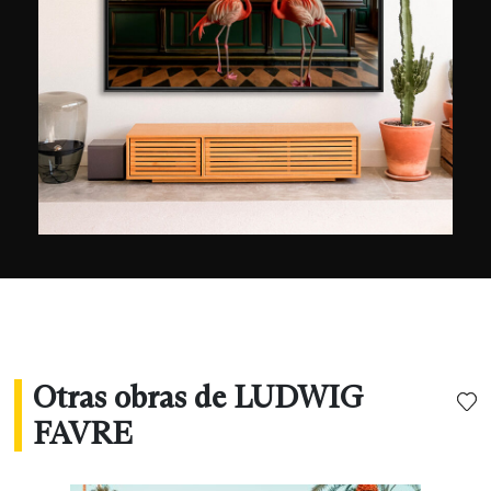
gusta dejarse sorprender por la vertiginosa
infraestructura de la ciudad, que no se
encuentra en ningún otro lugar. Y, cuando se
presenta la oportunidad, revela una visión de la
ciudad dividida entre el dinamismo y la
serenidad. Ganador del premio Geo en 2015,
sus imágenes se han expuesto en París, Sídney,
Seúl, Nueva York y Los Ángeles. También son
utilizados por grandes marcas como Bauer
Media Group, Visa Platinum, L'Oréal y US Open.
Otras obras de LUDWIG
FAVRE