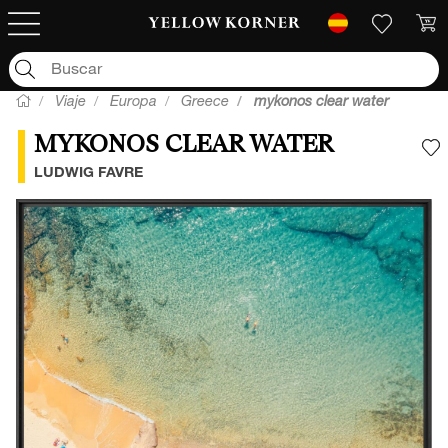
Viaje
Europa
Greece
mykonos clear water
MYKONOS CLEAR WATER
A
LUDWIG FAVRE