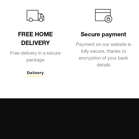
FREE HOME
Secure payment
DELIVERY
Payment on our website is
fully secure, thanks to
Free delivery in a secure
encryption of your bank
package
details
Delivery