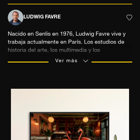
LUDWIG FAVRE
Nacido en Senlis en 1976, Ludwig Favre vive y
trabaja actualmente en París. Los estudios de
historia del arte, los multimedia y los
audiovisuales, así como la transmisión de una
Ver más
pasión entre un padre y su hijo, son medios que
han modelado el ojo del fotógrafo, sensible a la
reproducción de paisajes pintorescos. La
práctica de la fotografía le permite capturar
"momentos de la vida" que le gusta captar
espontáneamente, durante sus numerosos
viajes. En particular, ha viajado entre Francia y
Estados Unidos, donde se siente como en casa.
En Nueva York, en particular, a Ludwig Favre le