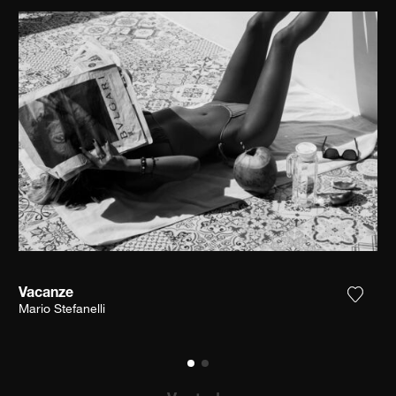
Vacanze
ga la fotografía a mi lista de deseos
Agrega
Mario Stefanelli