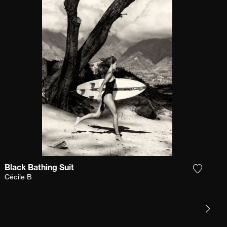
Black Bathing Suit
 la fotografía a mi lista de deseos
Agrega l
Cécile B