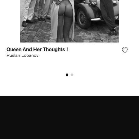
Queen And Her Thoughts I
ga la fotografía a mi lista de deseos
Agrega
Ruslan Lobanov