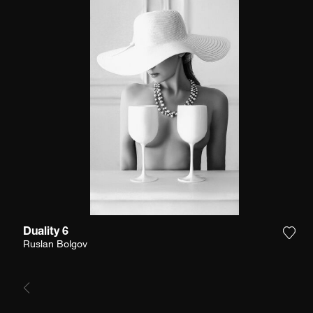
Duality 6
Agre
Ruslan Bolgov