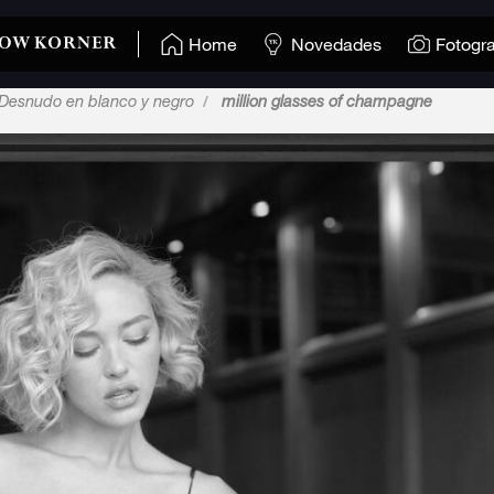
Home
Novedades
Fotogra
Desnudo en blanco y negro
million glasses of champagne