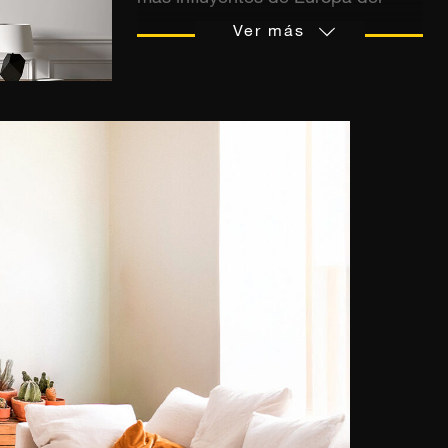
Este. Sus fotografías de desnudos
Ver más
femeninos en blanco y negro se
inspiran en el cine y la moda, y
crea imágenes eróticas en las que
los sensuales cuerpos de las
mujeres se exhiben sin
restricciones. Al trastocar los
códigos establecidos, estas
mujeres encarnan una libertad
femenina que le ha valido al
fotógrafo notables colaboraciones
con la revista Playboy y el grupo
de cosméticos L'Oréal.