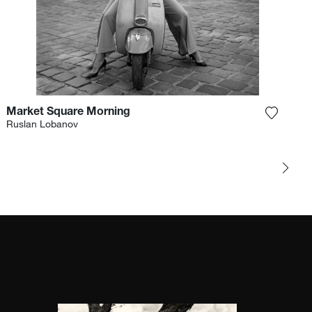
Market Square Morning
 la fotografía a mi lista de deseos
Agrega l
Ruslan Lobanov