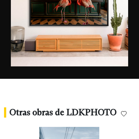
decisiones? No lo creo, no lo quiero”. Para
traducir en imágenes esta “congestión” de la
vida urbana, Laurent Dequick no duda en
yuxtaponer, superponer o incluso superponer los
planos. Entrelaza con la misma intensidad
fotografías que representan grupos
arquitectónicos, vías de tráfico y personas.
Condensa las imágenes como la ciudad
condensa la suma de las vidas de todos sus
habitantes. Su estilo recuerda al cubismo en su
aproximación a la abstracción y en su
representación del movimiento permanente.
Otras obras de LDKPHOTO