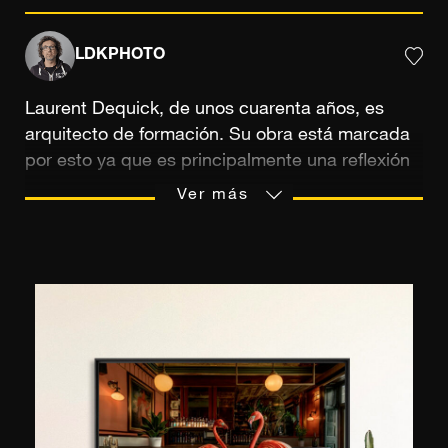
LDKPHOTO
Laurent Dequick, de unos cuarenta años, es
arquitecto de formación. Su obra está marcada
por esto ya que es principalmente una reflexión
sobre la ciudad contemporánea y más
Ver más
precisamente sobre la proliferación del espacio
urbano. El objetivo del fotógrafo es transmitir
fielmente la impresión de frenesí que resulta de
la densidad de población y de la actividad en
una zona urbana: "En las curvas de las calles,
las luces, los ruidos, el tráfico de coches, la
aglomeración de peatones, la mezcla de olores,
son tan cautivadores que ninguna toma puede
capturarlos todos. ¿Deberíamos entonces tomar