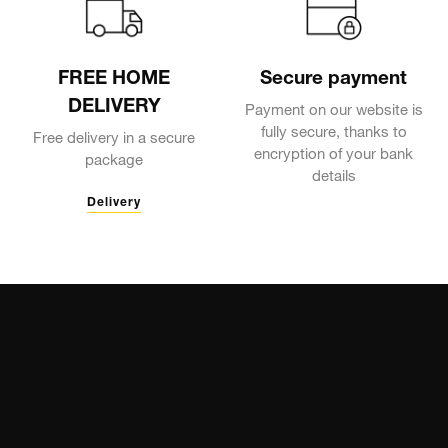
FREE HOME
Secure payment
DELIVERY
Payment on our website is
fully secure, thanks to
Free delivery in a secure
encryption of your bank
package
details
Delivery