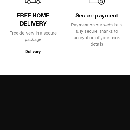
FREE HOME
Secure payment
DELIVERY
Payment on our website is
fully secure, thanks to
Free delivery in a secure
encryption of your bank
package
details
Delivery