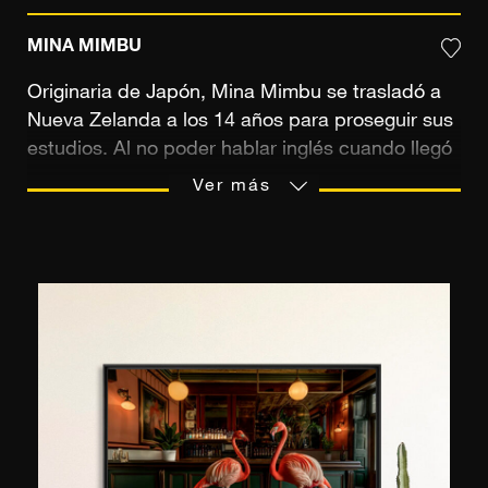
MINA MIMBU
Originaria de Japón, Mina Mimbu se trasladó a
Nueva Zelanda a los 14 años para proseguir sus
estudios. Al no poder hablar inglés cuando llegó
a Auckland, recurrió a otros medios de expresión
Ver más
para contrarrestar la barrera lingüística. Como
artista autodidacta, probó con la pintura antes
de pasarse a la fotografía unos años después,
tras el nacimiento de sus dos hijos. Con el
tiempo, se convirtieron en su principal fuente de
inspiración. La fotógrafa toma su inocencia del
mundo de la infancia para crear imágenes
cándidas que le permiten evadirse de la
realidad. Como los niños ven el mundo con sus
propios ojos, un mundo muy diferente al de los