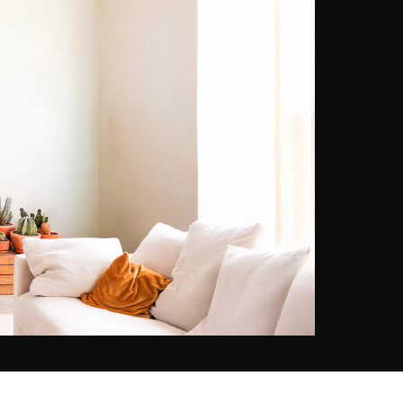
pintura y la fotografía, y se
apasionó por el cine y la música.
Hoy en día, tras crear un sello de
música electrónica y colaborar con
fotógrafos durante varias décadas,
Chris Lou deja que su creatividad
se exprese a través de proyectos
personales. Ya sea en analógico o
digital, con su objetivo captura
imágenes únicas inspiradas en el
diseño, la moda y el eterno
femenino.