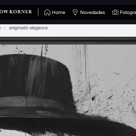
Home
Novedades
Fotogra
o
enigmatic elegance