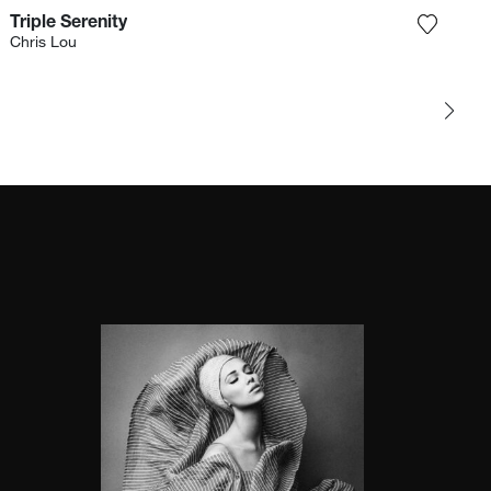
Triple Serenity
 la fotografía a mi lista de deseos
Agrega l
Chris Lou