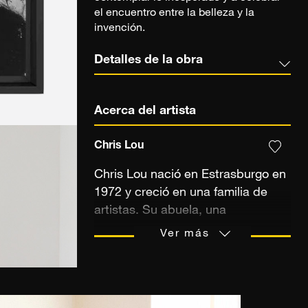
el encuentro entre la belleza y la
invención.
Detalles de la obra
Acerca del artista
Chris Lou
Chris Lou nació en Estrasburgo en
1972 y creció en una familia de
artistas. Su abuela, una
reconocida pintora, y su madre,
Ver más
estilista en una casa de alta
costura, alimentaron su interés por
todas las formas de arte. Desde
muy joven probó suerte con la