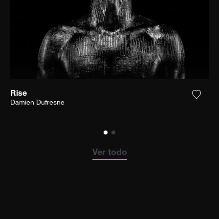
Rise
ga la fotografía a mi lista de deseos
Agrega
Damien Dufresne
Ver todo