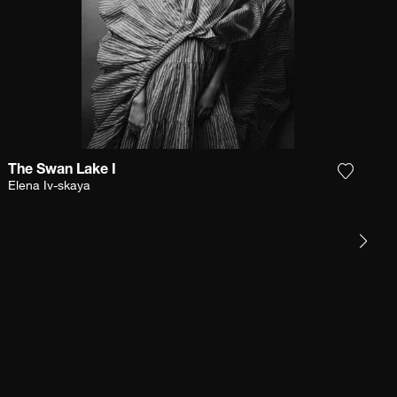
The Swan Lake I
 la fotografía a mi lista de deseos
Agrega l
Elena Iv-skaya