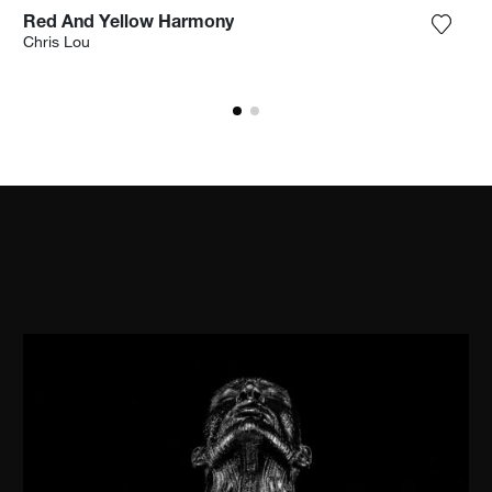
Red And Yellow Harmony
ga la fotografía a mi lista de deseos
Agrega
Chris Lou