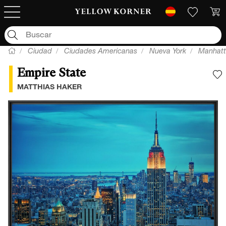
Ciudad
Ciudades Americanas
Nueva York
Manhat
Empire State
A
MATTHIAS HAKER