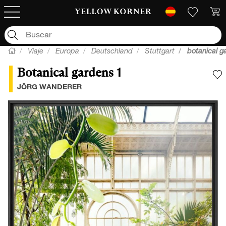
Viaje
Europa
Deutschland
Stuttgart
botanical g
Botanical gardens 1
A
JÖRG WANDERER