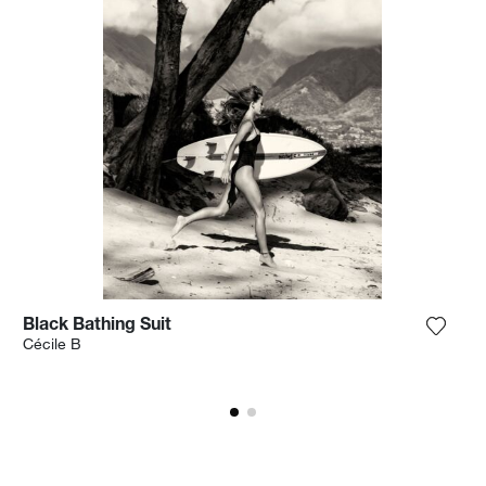
Black Bathing Suit
ga la fotografía a mi lista de deseos
Agrega
Cécile B