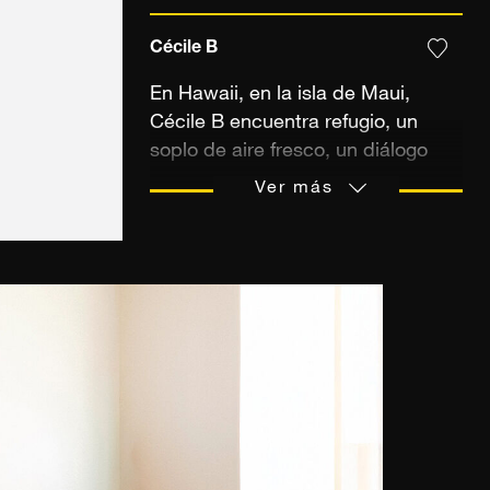
Cécile B
En Hawaii, en la isla de Maui,
Cécile B encuentra refugio, un
soplo de aire fresco, un diálogo
íntimo con la naturaleza. El viento,
Ver más
las olas, la luz cruda alimentan su
imaginación e infunden a sus
fotografías una energía vibrante,
entre la libertad salvaje y el suave
despreocupación. A través de su
lente, capta el impulso vital, la
feminidad en todas sus paradojas
y el eco de los recuerdos que se
reinventan en el presente.