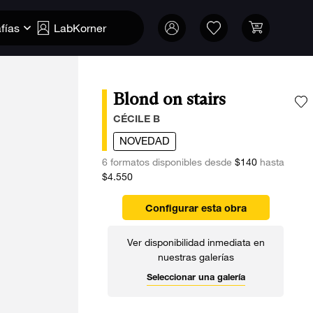
fías
LabKorner
Blond on stairs
A
CÉCILE B
NOVEDAD
6 formatos disponibles desde
$140
hasta
$4.550
Configurar esta obra
Ver disponibilidad inmediata en
nuestras galerías
Seleccionar una galería