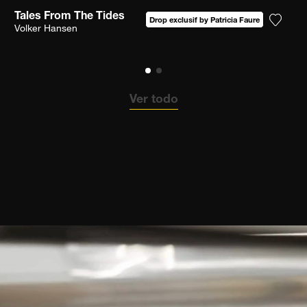
Tales From The Tides
Drop exclusif by Patricia Faure
ga la fotografía a mi lista de deseos
Volker Hansen
Agrega
Ver todo