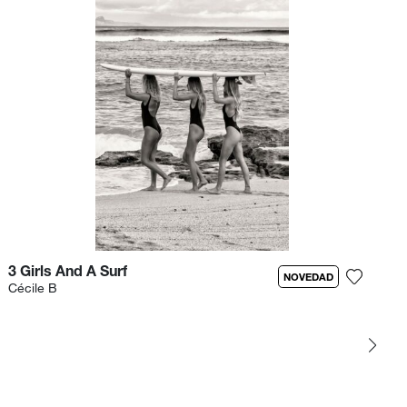
3 Girls And A Surf
NOVEDAD
 la fotografía a mi lista de deseos
Cécile B
Agrega l