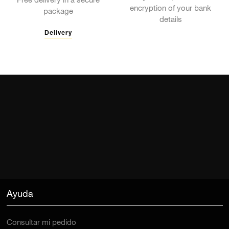
Free delivery in a secure
encryption of your bank
package
details
Delivery
Ayuda
Consultar mi pedido