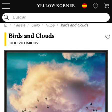
Paisaje
Cielo
Nube
birds and clouds
Birds and Clouds
A
IGOR VITOMIROV