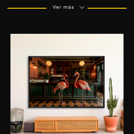
fotografía, su profesión durante veinte años. Muy
Ver más
influenciado por fotógrafos como Andreas
Gursky o Gregory Crewdson, rápidamente
desarrolló un enfoque minimalista y estético de
la fotografía: "Me inspiro en observar a las
personas y su forma de interactuar con su
entorno", explica. "Al fotografiarlos quiero fijar
una emoción humana en una imagen estética”.
Sus obras se exponen periódicamente en
Escandinavia y Europa, en particular en Milán
(2015), Lisboa (2016) y París (2018). Como para
muchos artistas, la tecnología digital ocupa cada
vez más espacio en su trabajo y él está
encantado: “La tecnología digital me permite
explorar nuevas dimensiones en la creación de
imágenes”, explica, “me da más libertad en mi
trabajo. " De hecho, sus fotografías suelen