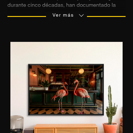
durante cinco décadas, han documentado la
belleza discreta del mundo. La visión de Nik,
Ver más
reconocido fotógrafo y publicado en National
Geographic y The Observer, captura el alma de
lugares de distintas culturas y épocas. La de
Kerry, con su estética solar y cinematográfica,
fusiona la poesía contemporánea con la
nostalgia de las costas atemporales. Juntos,
crean un diálogo delicado entre la emoción, la
luz y la elegancia, capturando la esencia de
momentos preciosos que deseamos suspender.
Su obra conjunta, expuesta en YellowKorner,
celebra un arte de vivir, entre el patrimonio visual
y una perspectiva renovada.