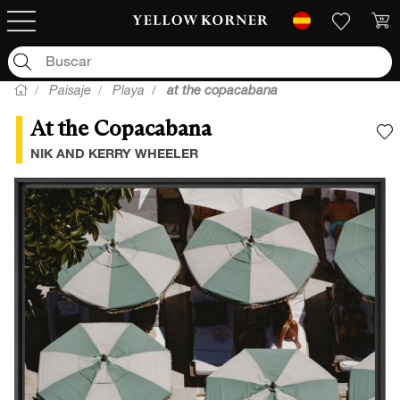
Paisaje
Playa
at the copacabana
At the Copacabana
A
NIK AND KERRY WHEELER