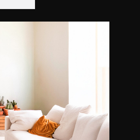
artes, lo que le permitió
experimentar con varias disciplinas
y desarrollar una pasión por la
pintura y la fotografía. Compuso
sus primeras fotografías en 2003
utilizando la cámara familiar.
Satirizando nuestro mundo
moderno, su trabajo actual se
asemeja a pinturas
deshumanizadas donde los
modelos se congelan en posturas
inexpresivas. El uso de software
de retoque le permite dominar esta
cuidada estética con extrema
precisión. Para condensar el
impacto emocional de sus obras,
Hardibudi elimina cualquier