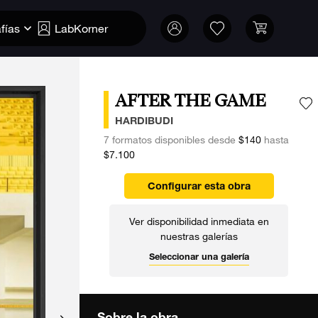
fías
LabKorner
AFTER THE GAME
A
HARDIBUDI
7 formatos disponibles desde
$140
hasta
$7.100
Configurar esta obra
Ver disponibilidad inmediata en
nuestras galerías
Seleccionar una galería