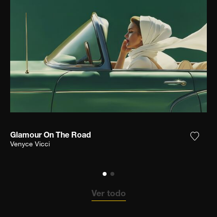
Glamour On The Road
ga la fotografía a mi lista de deseos
Agrega
Venyce Vicci
Ver todo