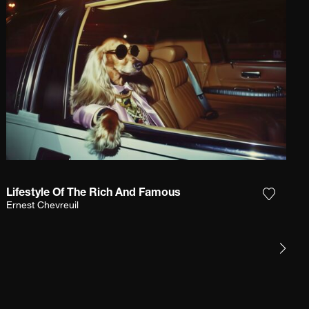
Lifestyle Of The Rich And Famous
 la fotografía a mi lista de deseos
Agrega l
Ernest Chevreuil