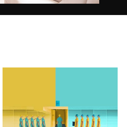
elemento superfluo, asimismo, la
elección deliberada de una paleta
de colores primarios elimina
cualquier posible distracción. Su
puesta en escena se basa en
líneas puras en las que el sujeto se
funde, borrando así cualquier
noción de jerarquía entre los
diferentes elementos presentes en
la imagen.