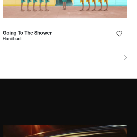
Going To The Shower
 la fotografía a mi lista de deseos
Agrega l
Hardibudi