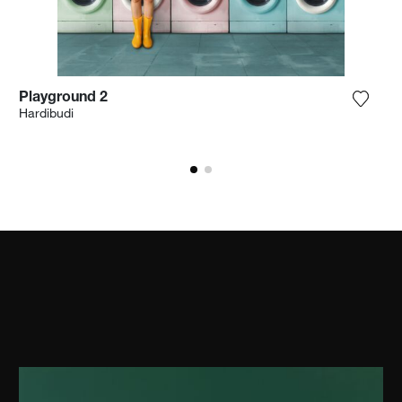
Playground 2
ga la fotografía a mi lista de deseos
Agrega
Hardibudi