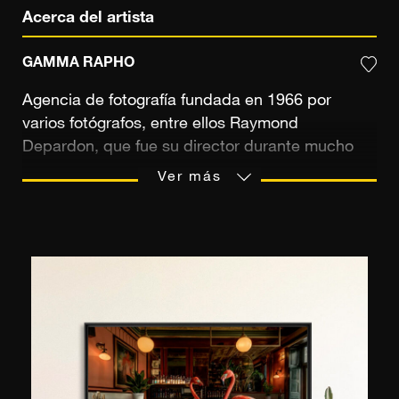
Acerca del artista
GAMMA RAPHO
Agencia de fotografía fundada en 1966 por
varios fotógrafos, entre ellos Raymond
Depardon, que fue su director durante mucho
tiempo, con el fin de controlar mejor sus
Ver más
imágenes y sus sujetos. En los años 1970, la
agencia Gamma encarnaba, junto a Sipa y
Sygma, la excelencia del fotoperiodismo francés.
Fotógrafos reconocidos han cubierto guerras,
acontecimientos políticos y movimientos
sociales, pero también han alimentado a la
prensa de celebridades fotografiando a
numerosas personalidades políticas y artísticas.
Hoy la agencia está adscrita a Gamma Rapho: la