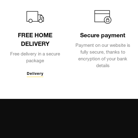
FREE HOME
Secure payment
DELIVERY
Payment on our website is
fully secure, thanks to
Free delivery in a secure
encryption of your bank
package
details
Delivery