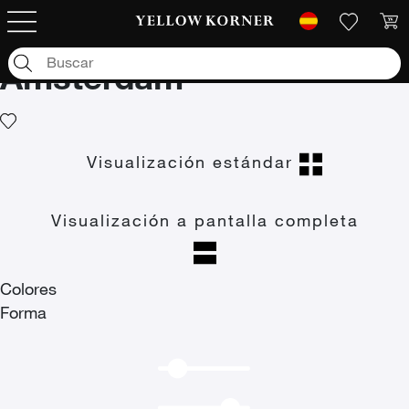
Fotografías de arte
/
Viaje
/
Europa
/
Netherlands
/
Amsterdam
Amsterdam
Visualización estándar
Visualización a pantalla completa
Colores
Forma