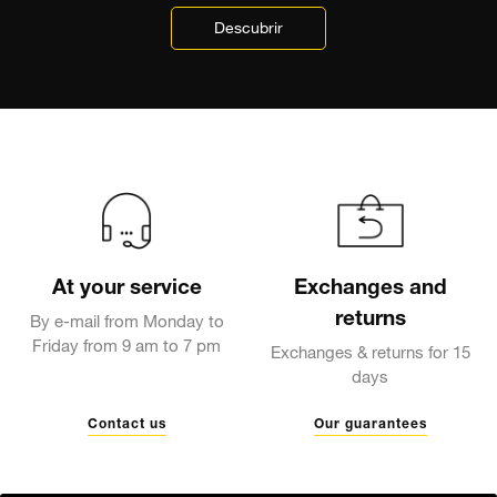
Descubrir
At your service
Exchanges and
returns
By e-mail from Monday to
Friday from 9 am to 7 pm
Exchanges & returns for 15
days
Contact us
Our guarantees