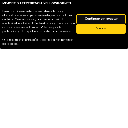
MEJORE SU EXPERIENCIA YELLOWKORNER
Para permitirnos adaptar nuestras ofertas y
ofrecerle contenido personalizado, autorice el uso de
Continuar sin aceptar
cookies. Gracias a esto, podemos seguir el
rendimiento del sitio de Yellowkorner y ofrecerle una
FREE HOME
Secure payment
experiencia más relevante. Velamos por la
Aceptar
protección y el respeto de sus datos personales.
DELIVERY
Payment on our website is
fully secure, thanks to
Obtenga más información sobre nuestros
términos
Free delivery in a secure
de cookies
.
encryption of your bank
package
details
Delivery