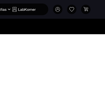
fías
LabKorner