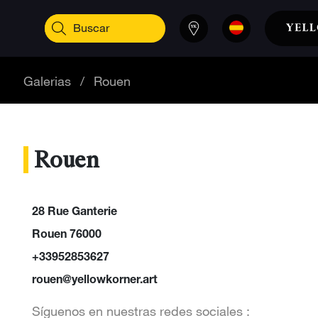
Galerias
/
Rouen
Rouen
28 Rue Ganterie
Rouen 76000
+33952853627
rouen@yellowkorner.art
Síguenos en nuestras redes sociales :