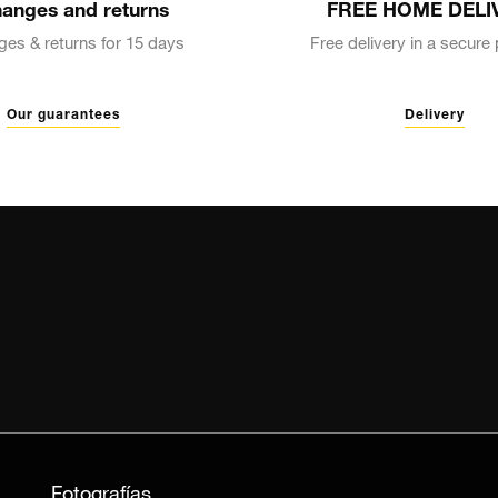
anges and returns
FREE HOME DELI
es & returns for 15 days
Free delivery in a secur
Our guarantees
Delivery
Fotografías