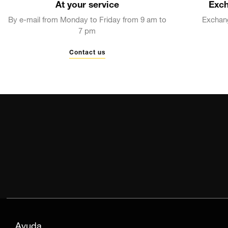
At your service
Exch
By e-mail from Monday to Friday from 9 am to
Exchang
7 pm
Contact us
Ayuda