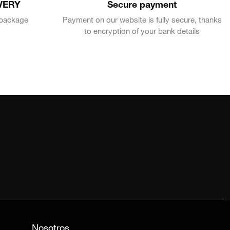
VERY
Secure payment
e package
Payment on our website is fully secure, thanks
to encryption of your bank details
Nosotros