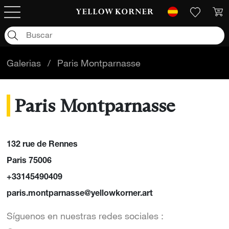
Galerias
/
Paris Montparnasse
Paris Montparnasse
132 rue de Rennes
Paris 75006
+33145490409
paris.montparnasse@yellowkorner.art
Síguenos en nuestras redes sociales :